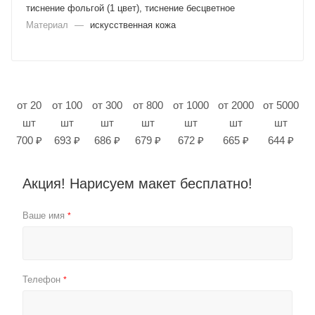
тиснение фольгой (1 цвет), тиснение бесцветное
Материал
—
искусственная кожа
от 20
от 100
от 300
от 800
от 1000
от 2000
от 5000
шт
шт
шт
шт
шт
шт
шт
700 ₽
693 ₽
686 ₽
679 ₽
672 ₽
665 ₽
644 ₽
Акция! Нарисуем макет бесплатно!
Ваше имя
*
Телефон
*