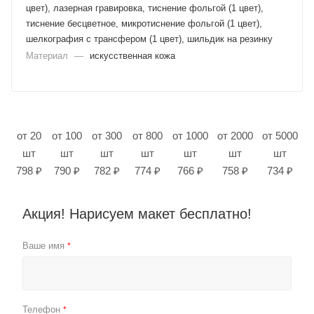
цвет), лазерная гравировка, тиснение фольгой (1 цвет),
тиснение бесцветное, микротиснение фольгой (1 цвет),
шелкография с трансфером (1 цвет), шильдик на резинку
Материал
—
искусственная кожа
от 20
от 100
от 300
от 800
от 1000
от 2000
от 5000
шт
шт
шт
шт
шт
шт
шт
798 ₽
790 ₽
782 ₽
774 ₽
766 ₽
758 ₽
734 ₽
Акция! Нарисуем макет бесплатно!
Ваше имя
*
Телефон
*