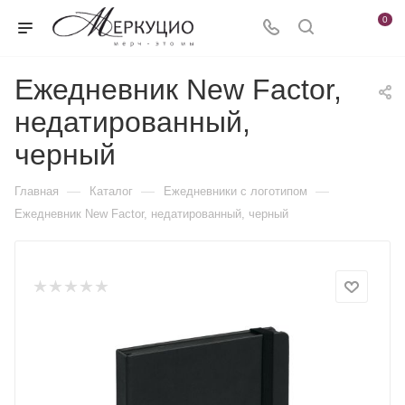
0
Ежедневник New Factor,
недатированный,
черный
—
—
—
Главная
Каталог
Ежедневники c логотипом
Ежедневник New Factor, недатированный, черный