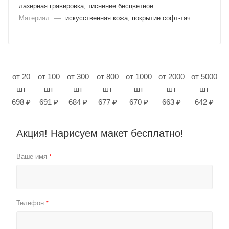
лазерная гравировка, тиснение бесцветное
Материал
—
искусственная кожа; покрытие софт-тач
от 20
от 100
от 300
от 800
от 1000
от 2000
от 5000
шт
шт
шт
шт
шт
шт
шт
698 ₽
691 ₽
684 ₽
677 ₽
670 ₽
663 ₽
642 ₽
Акция! Нарисуем макет бесплатно!
Ваше имя
*
Телефон
*