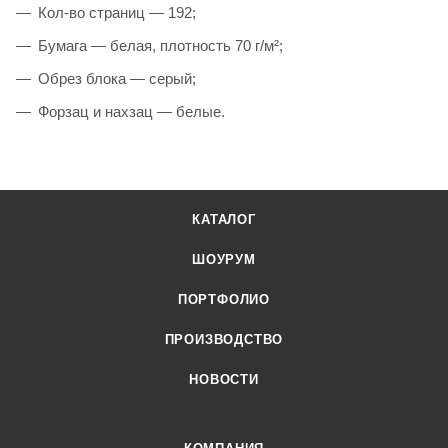
Кол-во страниц — 192;
Бумага — белая, плотность 70 г/м²;
Обрез блока — серый;
Форзац и нахзац — белые.
КАТАЛОГ
ШОУРУМ
ПОРТФОЛИО
ПРОИЗВОДСТВО
НОВОСТИ