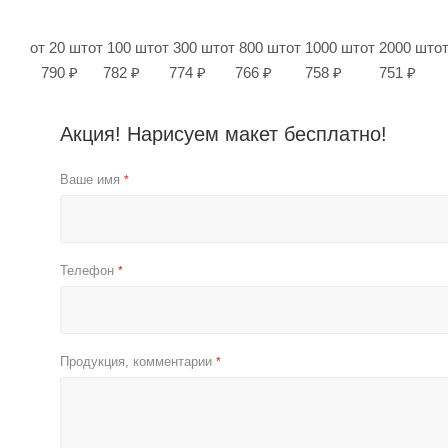
от 20 шт
от 100 шт
от 300 шт
от 800 шт
от 1000 шт
от 2000 шт
о
790 ₽
782 ₽
774 ₽
766 ₽
758 ₽
751 ₽
Акция! Нарисуем макет бесплатно!
Ваше имя
*
Телефон
*
Продукция, комментарии
*