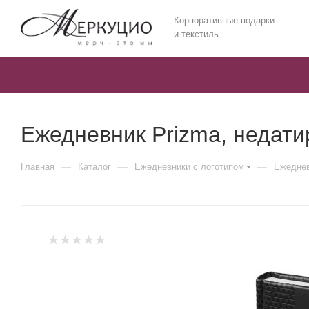
Корпоративные подарки
и текстиль
Ежедневник Prizma, недат
—
—
—
Главная
Каталог
Ежедневники c логотипом
Ежеднев