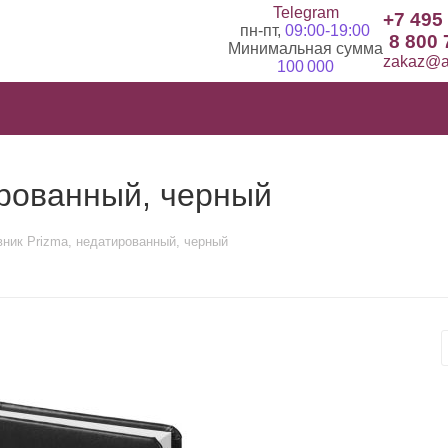
Telegram
+7 495
пн-пт,
09:00-19:00
8 800 
Минимальная сумма
zakaz@ad
100 000
ированный, черный
ник Prizma, недатированный, черный