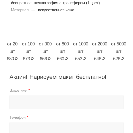
бесцветное, шелкография с трансфером (1 цвет)
Материал
—
искусственная кожа
от 20
от 100
от 300
от 800
от 1000
от 2000
от 5000
шт
шт
шт
шт
шт
шт
шт
680 ₽
673 ₽
666 ₽
660 ₽
653 ₽
646 ₽
626 ₽
Акция! Нарисуем макет бесплатно!
Ваше имя
*
Телефон
*