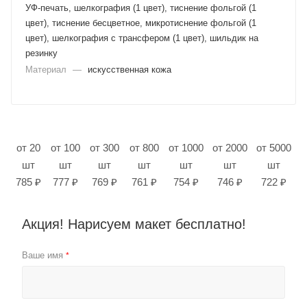
УФ-печать, шелкография (1 цвет), тиснение фольгой (1
цвет), тиснение бесцветное, микротиснение фольгой (1
цвет), шелкография с трансфером (1 цвет), шильдик на
резинку
Материал
—
искусственная кожа
от 20
от 100
от 300
от 800
от 1000
от 2000
от 5000
шт
шт
шт
шт
шт
шт
шт
785 ₽
777 ₽
769 ₽
761 ₽
754 ₽
746 ₽
722 ₽
Акция! Нарисуем макет бесплатно!
Ваше имя
*