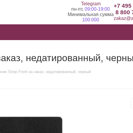
Telegram
+7 495
пн-пт,
09:00-19:00
8 800 
Минимальная сумма
zakaz@ad
100 000
 заказ, недатированный, черн
ник Strep Front на заказ, недатированный, черный