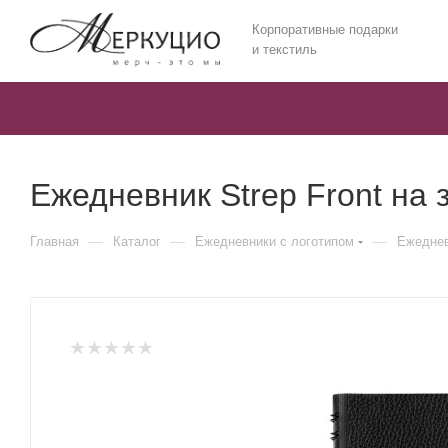
Корпоративные подарки
и текстиль
Ежедневник Strep Front на
—
—
—
Главная
Каталог
Ежедневники c логотипом
Ежеднев