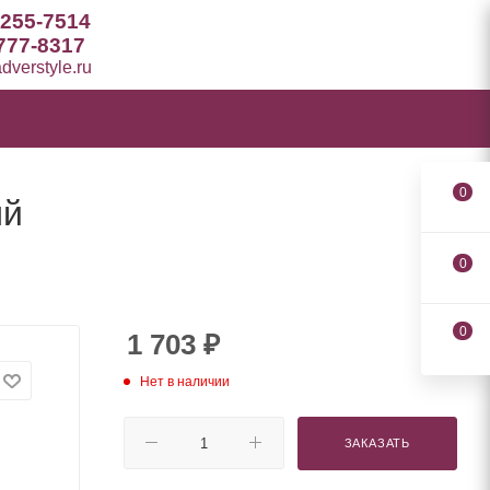
 255-7514
777-8317
verstyle.ru
0
ый
0
0
1 703
₽
Нет в наличии
ЗАКАЗАТЬ