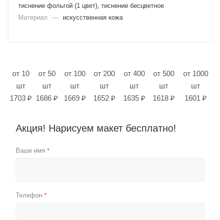
тиснение фольгой (1 цвет), тиснение бесцветное
Материал
—
искусственная кожа
от 10
от 50
от 100
от 200
от 400
от 500
от 1000
шт
шт
шт
шт
шт
шт
шт
1703 ₽
1686 ₽
1669 ₽
1652 ₽
1635 ₽
1618 ₽
1601 ₽
Акция! Нарисуем макет бесплатно!
Ваше имя
*
Телефон
*