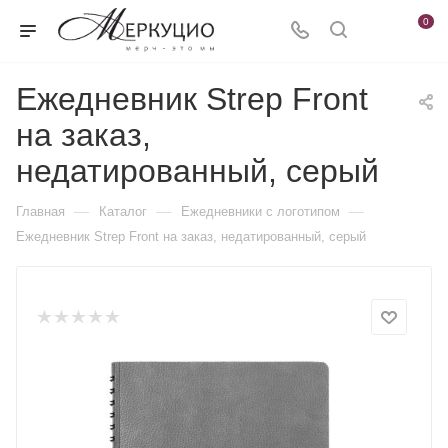
0
Ежедневник Strep Front
на заказ,
недатированный, серый
—
—
—
Главная
Каталог
Ежедневники c логотипом
Ежедневник Strep Front на заказ, недатированный, серый