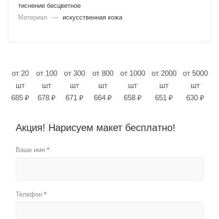
тиснение бесцветное
Материал
—
искусственная кожа
от 20
от 100
от 300
от 800
от 1000
от 2000
от 5000
шт
шт
шт
шт
шт
шт
шт
685 ₽
678 ₽
671 ₽
664 ₽
658 ₽
651 ₽
630 ₽
Акция! Нарисуем макет бесплатно!
Ваше имя
*
Телефон
*