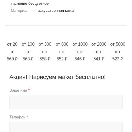
тиснение бесцветное
Материал
—
искусственная кожа
от 20
от 100
от 300
от 800
от 1000
от 2000
от 5000
шт
шт
шт
шт
шт
шт
шт
569 ₽
563 ₽
558 ₽
552 ₽
546 ₽
541 ₽
523 ₽
Акция! Нарисуем макет бесплатно!
Ваше имя
*
Телефон
*