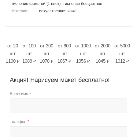
тиснение фольгой (1 цвет), тиснение бесцветное
Материал
—
искусственная кожа
от 20
от 100
от 300
от 800
от 1000
от 2000
от 5000
шт
шт
шт
шт
шт
шт
шт
1100 ₽
1089 ₽
1078 ₽
1067 ₽
1056 ₽
1045 ₽
1012 ₽
Акция! Нарисуем макет бесплатно!
Ваше имя
*
Телефон
*