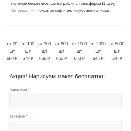
тиснение бесцветное, шелкография с трансфером (1 цвет)
Материал
—
покрытие софт-тач; искусственная кожа
от 20
от 100
от 300
от 800
от 1000
от 2000
от 5000
шт
шт
шт
шт
шт
шт
шт
680 ₽
673 ₽
666 ₽
660 ₽
653 ₽
646 ₽
626 ₽
Акция! Нарисуем макет бесплатно!
Ваше имя
*
Телефон
*