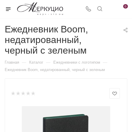
0
Ежедневник Boom,
недатированный,
черный с зеленым
—
—
—
Главная
Каталог
Ежедневники c логотипом
Ежедневник Boom, недатированный, черный с зеленым