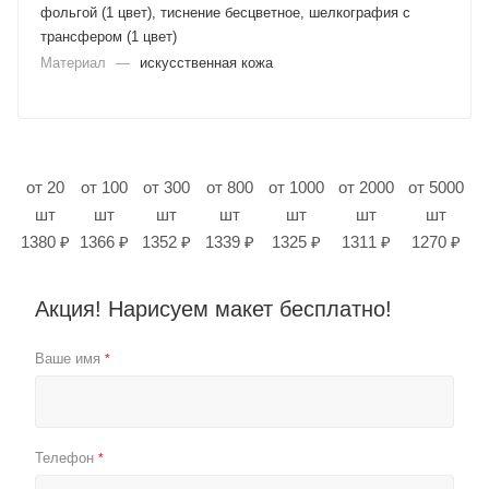
фольгой (1 цвет), тиснение бесцветное, шелкография с
трансфером (1 цвет)
Материал
—
искусственная кожа
от 20
от 100
от 300
от 800
от 1000
от 2000
от 5000
шт
шт
шт
шт
шт
шт
шт
1380 ₽
1366 ₽
1352 ₽
1339 ₽
1325 ₽
1311 ₽
1270 ₽
Акция! Нарисуем макет бесплатно!
Ваше имя
*
Телефон
*