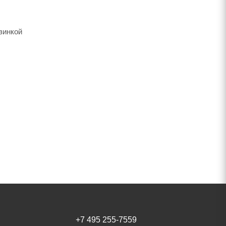
зинкой
+7 495 255-7559