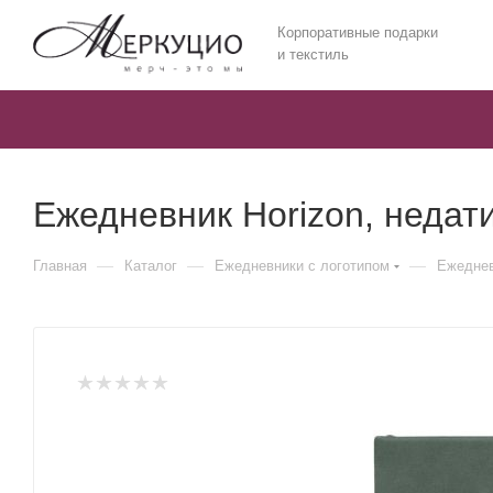
Корпоративные подарки
и текстиль
Ежедневник Horizon, недат
—
—
—
Главная
Каталог
Ежедневники c логотипом
Ежеднев