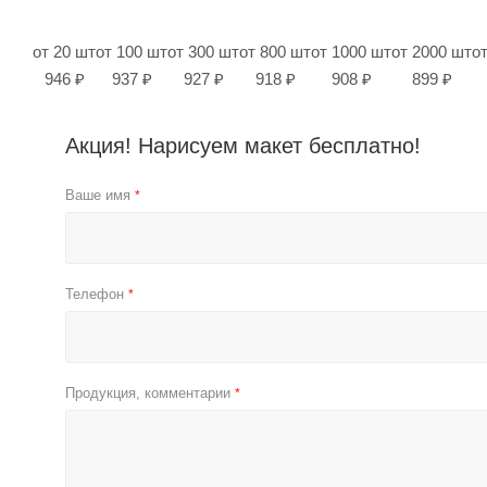
от 20 шт
от 100 шт
от 300 шт
от 800 шт
от 1000 шт
от 2000 шт
о
946 ₽
937 ₽
927 ₽
918 ₽
908 ₽
899 ₽
Акция! Нарисуем макет бесплатно!
Ваше имя
*
Телефон
*
Продукция, комментарии
*