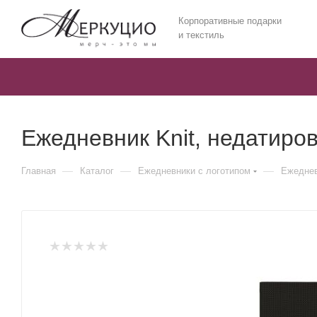
Корпоративные подарки
и текстиль
Ежедневник Knit, недатиро
—
—
—
Главная
Каталог
Ежедневники c логотипом
Ежеднев