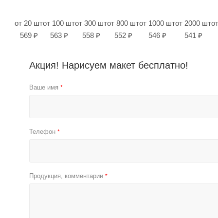
от 20 шт
от 100 шт
от 300 шт
от 800 шт
от 1000 шт
от 2000 шт
о
569 ₽
563 ₽
558 ₽
552 ₽
546 ₽
541 ₽
Акция! Нарисуем макет бесплатно!
Ваше имя
*
Телефон
*
Продукция, комментарии
*