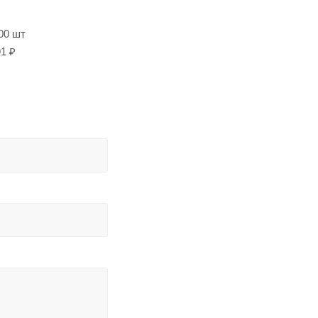
00 шт
1 ₽