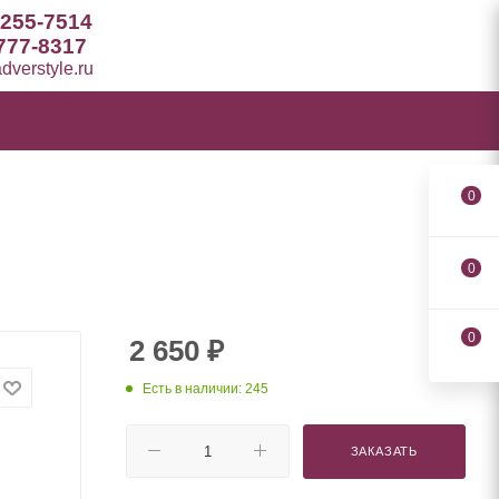
 255-7514
777-8317
verstyle.ru
0
0
0
2 650
₽
Есть в наличии: 245
ЗАКАЗАТЬ