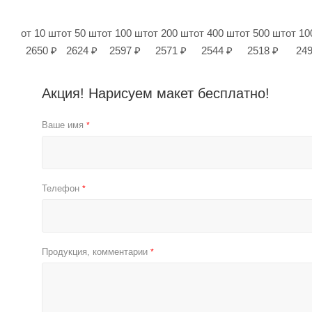
от 10 шт
от 50 шт
от 100 шт
от 200 шт
от 400 шт
от 500 шт
от 10
2650 ₽
2624 ₽
2597 ₽
2571 ₽
2544 ₽
2518 ₽
249
Акция! Нарисуем макет бесплатно!
Ваше имя
*
Телефон
*
Продукция, комментарии
*