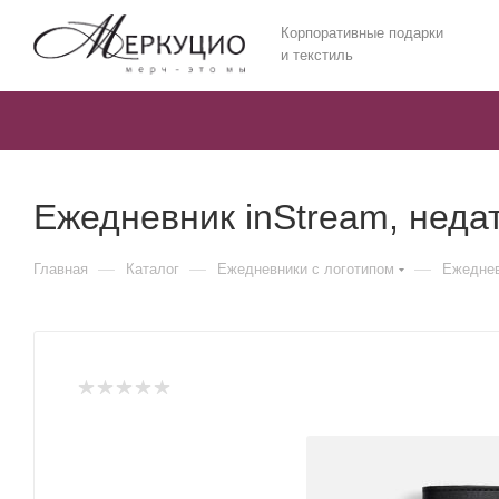
Корпоративные подарки
и текстиль
Ежедневник inStream, нед
—
—
—
Главная
Каталог
Ежедневники c логотипом
Ежеднев