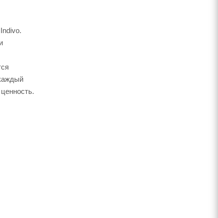
ndivo.
и
тся
 каждый
 ценность.