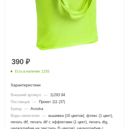
390
₽
Есть в наличии: 1255
Характеристики
Внешний артикул
—
11293.94
Поставщик
—
Проект 111 (37)
Бренд
—
Avoska
Виды нанесения
—
вышивка (10 цветов), флекс (1 цвет),
печать dtf, печать dtf с эффектами (1 цвет), печать dtg,
шелкография на текстиль (5 цветов), шелкография с