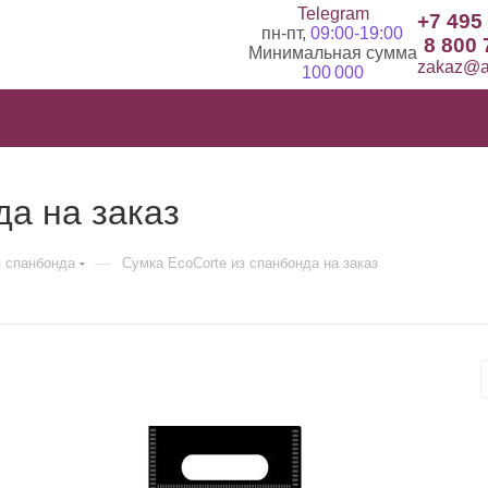
Telegram
+7 495
пн-пт,
09:00-19:00
8 800 
Минимальная сумма
zakaz@ad
100 000
да на заказ
—
з спанбонда
Сумка EcoCorte из спанбонда на заказ