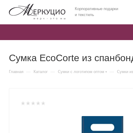
Корпоративные подарки
и текстиль
Сумка EcoCorte из спанбон
—
—
—
Главная
Каталог
Сумки с логотипом оптом
Сумки и