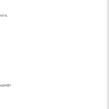
кета.
й шрифт