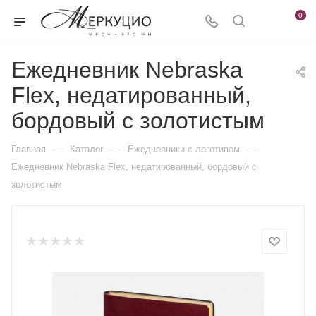
0
Ежедневник Nebraska
Flex, недатированный,
бордовый с золотистым
—
—
—
Главная
Каталог
Ежедневники c логотипом
Ежедневник Nebraska Flex, недатированный, бордовый с
золотистым