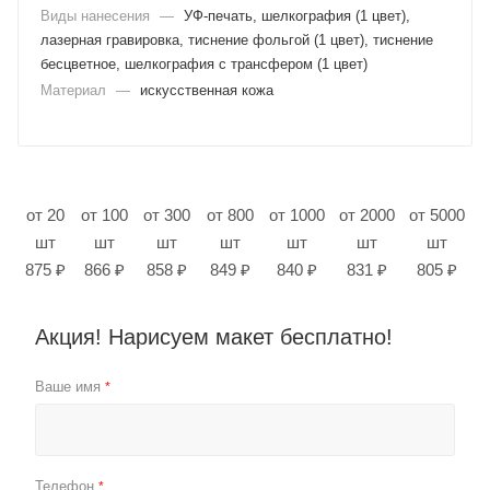
Виды нанесения
—
УФ-печать, шелкография (1 цвет),
лазерная гравировка, тиснение фольгой (1 цвет), тиснение
бесцветное, шелкография с трансфером (1 цвет)
Материал
—
искусственная кожа
от 20
от 100
от 300
от 800
от 1000
от 2000
от 5000
шт
шт
шт
шт
шт
шт
шт
875 ₽
866 ₽
858 ₽
849 ₽
840 ₽
831 ₽
805 ₽
Акция! Нарисуем макет бесплатно!
Ваше имя
*
Телефон
*