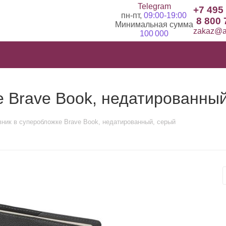
Telegram
+7 495
пн-пт,
09:00-19:00
8 800 
Минимальная сумма
zakaz@ad
100 000
 Brave Book, недатированный
ник в суперобложке Brave Book, недатированный, серый