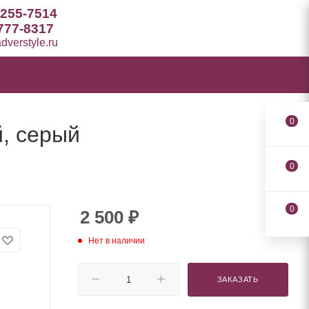
 255-7514
777-8317
verstyle.ru
0
, серый
0
0
2 500
₽
Нет в наличии
ЗАКАЗАТЬ