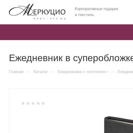
Корпоративные подарки
и текстиль
Ежедневник в суперобложке
—
—
—
Главная
Каталог
Ежедневники c логотипом
Ежеднев