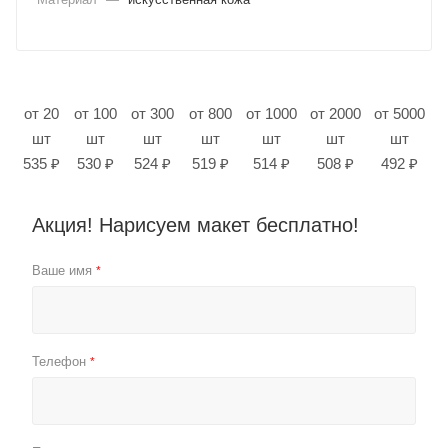
от 20
от 100
от 300
от 800
от 1000
от 2000
от 5000
шт
шт
шт
шт
шт
шт
шт
535 ₽
530 ₽
524 ₽
519 ₽
514 ₽
508 ₽
492 ₽
Акция! Нарисуем макет бесплатно!
Ваше имя
*
Телефон
*