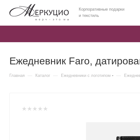
Корпоративные подарки
и текстиль
Ежедневник Faro, датиров
—
—
—
Главная
Каталог
Ежедневники c логотипом
Ежеднев