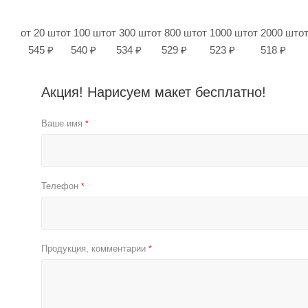
от 20 шт
от 100 шт
от 300 шт
от 800 шт
от 1000 шт
от 2000 шт
о
545 ₽
540 ₽
534 ₽
529 ₽
523 ₽
518 ₽
Акция! Нарисуем макет бесплатно!
Ваше имя
*
Телефон
*
Продукция, комментарии
*