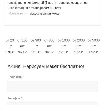
цвет), тиснение фольгой (1 цвет), тиснение бесцветное,
шелкография с трансфером (1 цвет)
Материал
—
искусственная кожа
от 20
от 100
от 300
от 800
от 1000
от 2000
от 5000
шт
шт
шт
шт
шт
шт
шт
970 ₽
960 ₽
951 ₽
941 ₽
931 ₽
922 ₽
892 ₽
Акция! Нарисуем макет бесплатно!
Ваше имя
*
Телефон
*