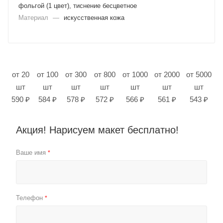
фольгой (1 цвет), тиснение бесцветное
Материал
—
искусственная кожа
от 20
от 100
от 300
от 800
от 1000
от 2000
от 5000
шт
шт
шт
шт
шт
шт
шт
590 ₽
584 ₽
578 ₽
572 ₽
566 ₽
561 ₽
543 ₽
Акция! Нарисуем макет бесплатно!
Ваше имя
*
Телефон
*