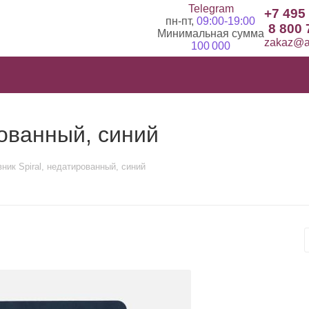
Telegram
+7 495
пн-пт,
09:00-19:00
8 800 
Минимальная сумма
zakaz@ad
100 000
рованный, синий
ник Spiral, недатированный, синий