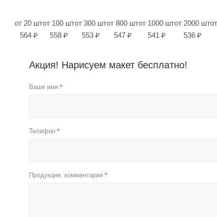
от 20 шт
от 100 шт
от 300 шт
от 800 шт
от 1000 шт
от 2000 шт
о
564 ₽
558 ₽
553 ₽
547 ₽
541 ₽
536 ₽
Акция! Нарисуем макет бесплатно!
Ваше имя
*
Телефон
*
Продукция, комментарии
*