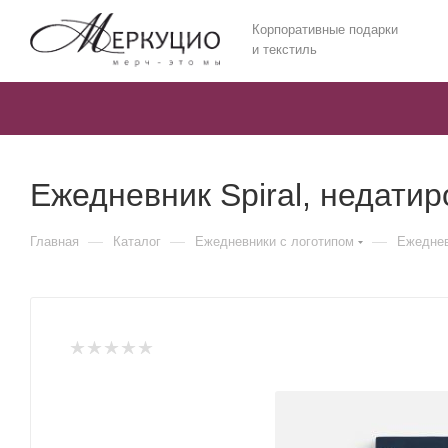
Корпоративные подарки
и текстиль
Ежедневник Spiral, недати
—
—
—
Главная
Каталог
Ежедневники c логотипом
Ежеднев