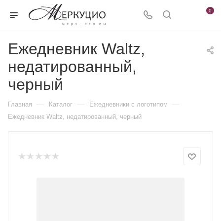
0
Ежедневник Waltz,
недатированный,
черный
—
—
—
Главная
Каталог
Ежедневники c логотипом
Ежедневник Waltz, недатированный, черный