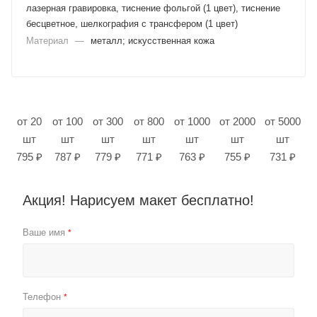
лазерная гравировка, тиснение фольгой (1 цвет), тиснение
бесцветное, шелкография с трансфером (1 цвет)
Материал
—
металл; искусственная кожа
от 20
от 100
от 300
от 800
от 1000
от 2000
от 5000
шт
шт
шт
шт
шт
шт
шт
795 ₽
787 ₽
779 ₽
771 ₽
763 ₽
755 ₽
731 ₽
Акция! Нарисуем макет бесплатно!
Ваше имя
*
Телефон
*