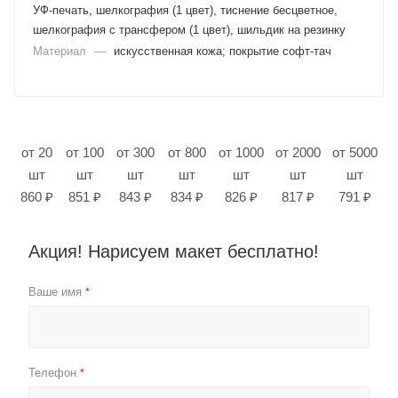
УФ-печать, шелкография (1 цвет), тиснение бесцветное,
шелкография с трансфером (1 цвет), шильдик на резинку
Материал
—
искусственная кожа; покрытие софт-тач
от 20
от 100
от 300
от 800
от 1000
от 2000
от 5000
шт
шт
шт
шт
шт
шт
шт
860 ₽
851 ₽
843 ₽
834 ₽
826 ₽
817 ₽
791 ₽
Акция! Нарисуем макет бесплатно!
Ваше имя
*
Телефон
*