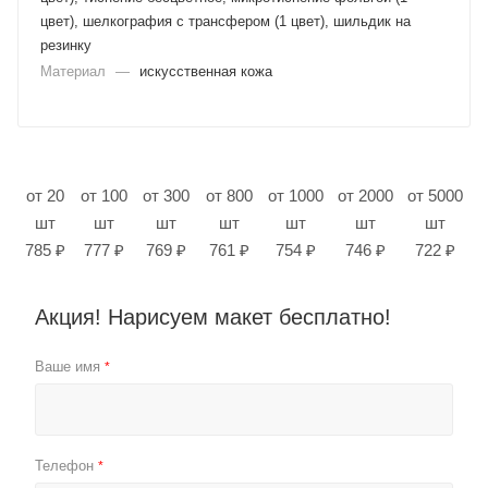
цвет), шелкография с трансфером (1 цвет), шильдик на
резинку
Материал
—
искусственная кожа
от 20
от 100
от 300
от 800
от 1000
от 2000
от 5000
шт
шт
шт
шт
шт
шт
шт
785 ₽
777 ₽
769 ₽
761 ₽
754 ₽
746 ₽
722 ₽
Акция! Нарисуем макет бесплатно!
Ваше имя
*
Телефон
*