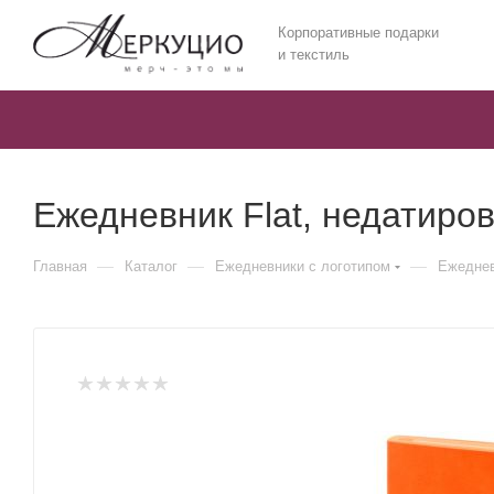
Корпоративные подарки
и текстиль
Ежедневник Flat, недатиро
—
—
—
Главная
Каталог
Ежедневники c логотипом
Ежеднев