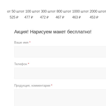
от 50 шт
от 100 шт
от 300 шт
от 800 шт
от 1000 шт
от 2000 шт
о
525 ₽
477 ₽
472 ₽
467 ₽
463 ₽
453 ₽
Акция! Нарисуем макет бесплатно!
Ваше имя
*
Телефон
*
Продукция, комментарии
*