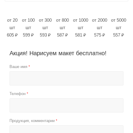
от 20
от 100
от 300
от 800
от 1000
от 2000
от 5000
шт
шт
шт
шт
шт
шт
шт
605 ₽
599 ₽
593 ₽
587 ₽
581 ₽
575 ₽
557 ₽
Акция! Нарисуем макет бесплатно!
Ваше имя
*
Телефон
*
Продукция, комментарии
*