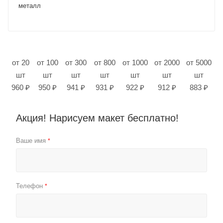
металл
от 20
от 100
от 300
от 800
от 1000
от 2000
от 5000
шт
шт
шт
шт
шт
шт
шт
960 ₽
950 ₽
941 ₽
931 ₽
922 ₽
912 ₽
883 ₽
Акция! Нарисуем макет бесплатно!
Ваше имя
*
Телефон
*