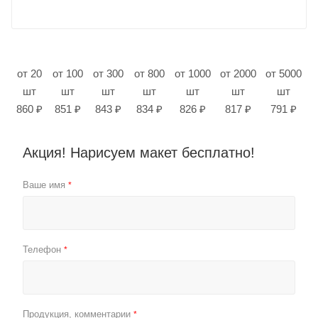
от 20
от 100
от 300
от 800
от 1000
от 2000
от 5000
шт
шт
шт
шт
шт
шт
шт
860 ₽
851 ₽
843 ₽
834 ₽
826 ₽
817 ₽
791 ₽
Акция! Нарисуем макет бесплатно!
Ваше имя
*
Телефон
*
Продукция, комментарии
*