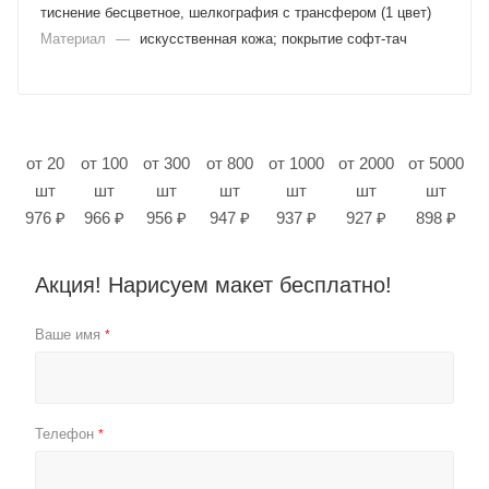
тиснение бесцветное, шелкография с трансфером (1 цвет)
Материал
—
искусственная кожа; покрытие софт-тач
от 20
от 100
от 300
от 800
от 1000
от 2000
от 5000
шт
шт
шт
шт
шт
шт
шт
976 ₽
966 ₽
956 ₽
947 ₽
937 ₽
927 ₽
898 ₽
Акция! Нарисуем макет бесплатно!
Ваше имя
*
Телефон
*