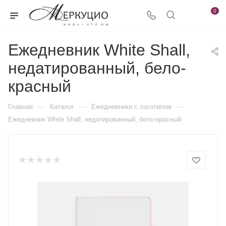
0
Ежедневник White Shall,
недатированный, бело-
красный
—
—
—
Главная
Каталог
Ежедневники c логотипом
Ежедневник White Shall, недатированный, бело-красный