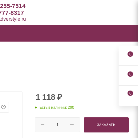
 255-7514
777-8317
verstyle.ru
0
0
0
1 118
₽
Есть в наличии: 200
ЗАКАЗАТЬ