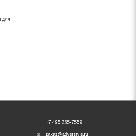
м для
+7 495 255-7559
zakaz@adverstyle.ru