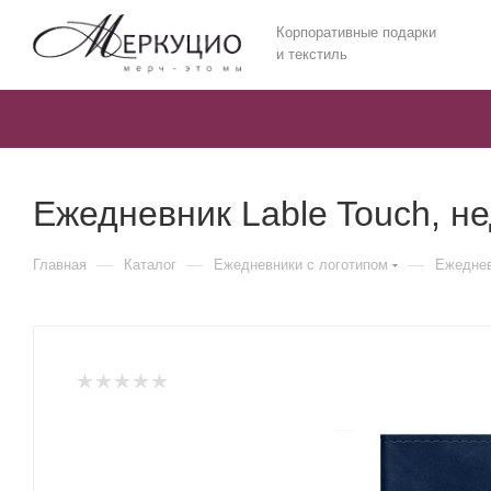
Корпоративные подарки
и текстиль
Ежедневник Lable Touch, н
—
—
—
Главная
Каталог
Ежедневники c логотипом
Ежеднев