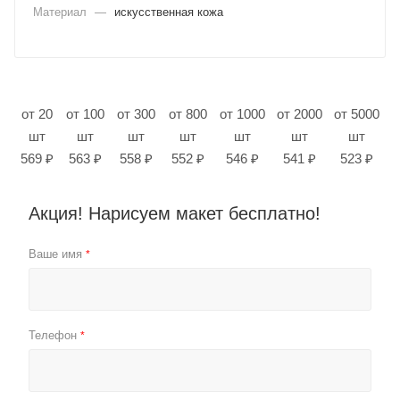
Материал
—
искусственная кожа
от 20
от 100
от 300
от 800
от 1000
от 2000
от 5000
шт
шт
шт
шт
шт
шт
шт
569 ₽
563 ₽
558 ₽
552 ₽
546 ₽
541 ₽
523 ₽
Акция! Нарисуем макет бесплатно!
Ваше имя
*
Телефон
*