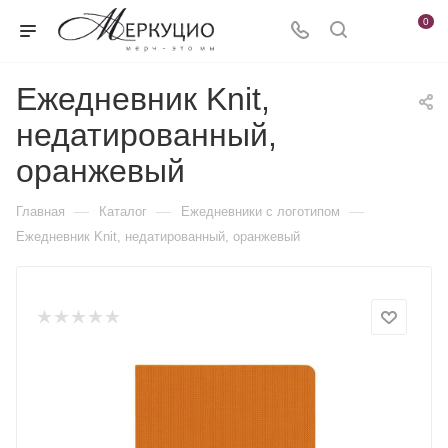
0
Ежедневник Knit,
недатированный,
оранжевый
—
—
—
Главная
Каталог
Ежедневники c логотипом
Ежедневник Knit, недатированный, оранжевый