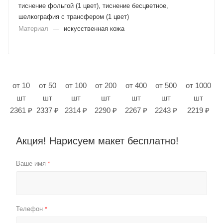
тиснение фольгой (1 цвет), тиснение бесцветное,
шелкография с трансфером (1 цвет)
Материал
—
искусственная кожа
от 10
от 50
от 100
от 200
от 400
от 500
от 1000
шт
шт
шт
шт
шт
шт
шт
2361 ₽
2337 ₽
2314 ₽
2290 ₽
2267 ₽
2243 ₽
2219 ₽
Акция! Нарисуем макет бесплатно!
Ваше имя
*
Телефон
*