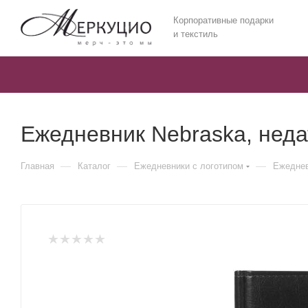
Корпоративные подарки
и текстиль
Ежедневник Nebraska, нед
—
—
—
Главная
Каталог
Ежедневники c логотипом
Ежеднев