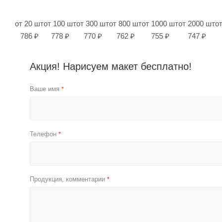
от 20 шт
от 100 шт
от 300 шт
от 800 шт
от 1000 шт
от 2000 шт
о
786 ₽
778 ₽
770 ₽
762 ₽
755 ₽
747 ₽
Акция! Нарисуем макет бесплатно!
Ваше имя
*
Телефон
*
Продукция, комментарии
*