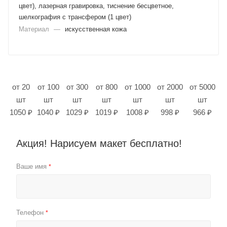
цвет), лазерная гравировка, тиснение бесцветное,
шелкография с трансфером (1 цвет)
Материал
—
искусственная кожа
от 20
от 100
от 300
от 800
от 1000
от 2000
от 5000
шт
шт
шт
шт
шт
шт
шт
1050 ₽
1040 ₽
1029 ₽
1019 ₽
1008 ₽
998 ₽
966 ₽
Акция! Нарисуем макет бесплатно!
Ваше имя
*
Телефон
*