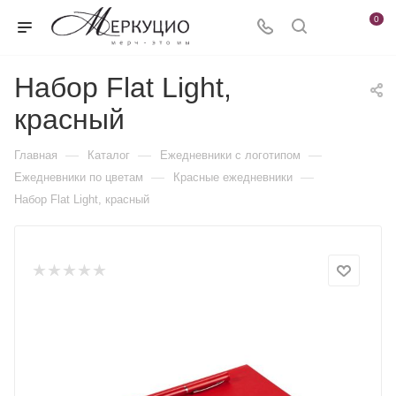
0
Набор Flat Light,
красный
—
—
—
Главная
Каталог
Ежедневники c логотипом
—
—
Ежедневники по цветам
Красные ежедневники
Набор Flat Light, красный