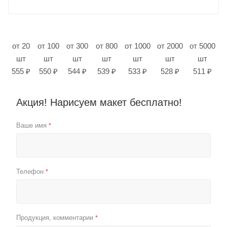
от 20
от 100
от 300
от 800
от 1000
от 2000
от 5000
шт
шт
шт
шт
шт
шт
шт
555 ₽
550 ₽
544 ₽
539 ₽
533 ₽
528 ₽
511 ₽
Акция! Нарисуем макет бесплатно!
Ваше имя
*
Телефон
*
Продукция, комментарии
*