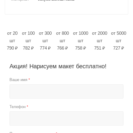
от 20
от 100
от 300
от 800
от 1000
от 2000
от 5000
шт
шт
шт
шт
шт
шт
шт
790 ₽
782 ₽
774 ₽
766 ₽
758 ₽
751 ₽
727 ₽
Акция! Нарисуем макет бесплатно!
Ваше имя
*
Телефон
*