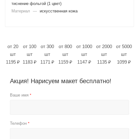
тиснение фольгой (1 цвет)
Материал
—
искусственная кожа
от 20
от 100
от 300
от 800
от 1000
от 2000
от 5000
шт
шт
шт
шт
шт
шт
шт
1195 ₽
1183 ₽
1171 ₽
1159 ₽
1147 ₽
1135 ₽
1099 ₽
Акция! Нарисуем макет бесплатно!
Ваше имя
*
Телефон
*