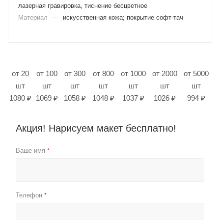
лазерная гравировка, тиснение бесцветное
Материал
—
искусственная кожа; покрытие софт-тач
от 20
от 100
от 300
от 800
от 1000
от 2000
от 5000
шт
шт
шт
шт
шт
шт
шт
1080 ₽
1069 ₽
1058 ₽
1048 ₽
1037 ₽
1026 ₽
994 ₽
Акция! Нарисуем макет бесплатно!
Ваше имя
*
Телефон
*