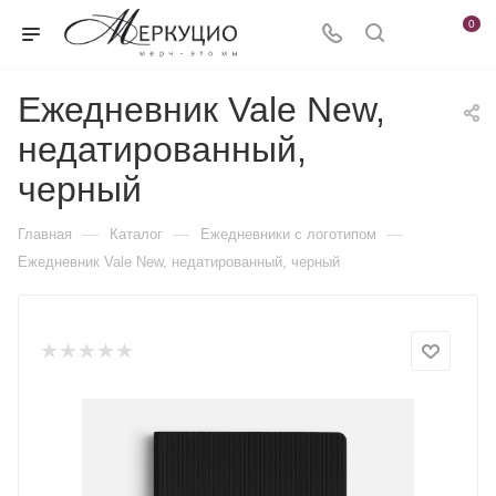
0
Ежедневник Vale New,
недатированный,
черный
—
—
—
Главная
Каталог
Ежедневники c логотипом
Ежедневник Vale New, недатированный, черный