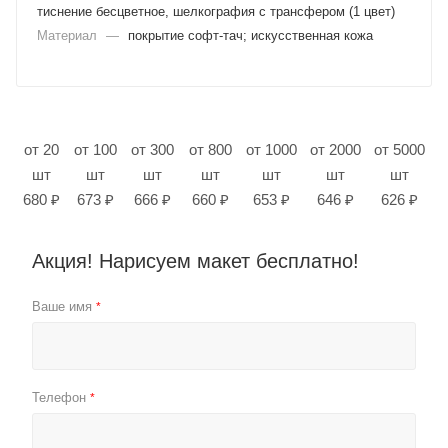
тиснение бесцветное, шелкография с трансфером (1 цвет)
Материал
—
покрытие софт-тач; искусственная кожа
от 20
от 100
от 300
от 800
от 1000
от 2000
от 5000
шт
шт
шт
шт
шт
шт
шт
680 ₽
673 ₽
666 ₽
660 ₽
653 ₽
646 ₽
626 ₽
Акция! Нарисуем макет бесплатно!
Ваше имя
*
Телефон
*