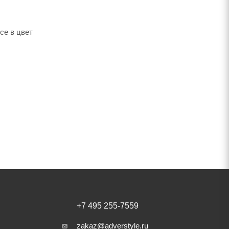
се в цвет
+7 495 255-7559
zakaz@adverstyle.ru