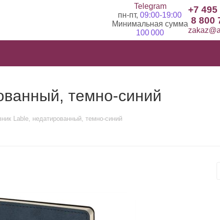
Telegram
+7 495
пн-пт,
09:00-19:00
8 800 
Минимальная сумма
zakaz@ad
100 000
ованный, темно-синий
ник Lable, недатированный, темно-синий