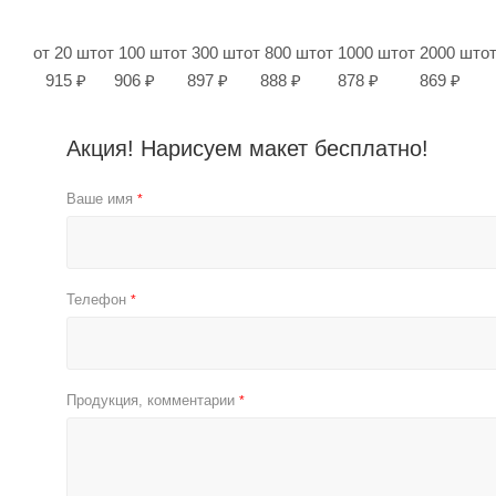
от 20 шт
от 100 шт
от 300 шт
от 800 шт
от 1000 шт
от 2000 шт
о
915 ₽
906 ₽
897 ₽
888 ₽
878 ₽
869 ₽
Акция! Нарисуем макет бесплатно!
Ваше имя
*
Телефон
*
Продукция, комментарии
*