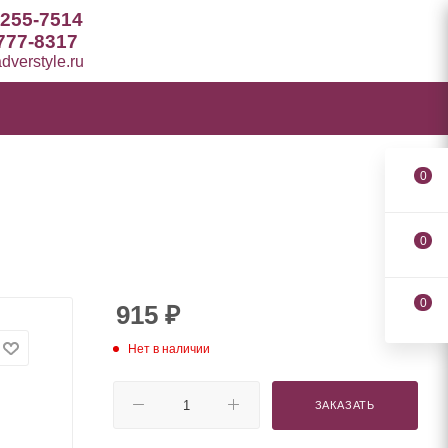
 255-7514
777-8317
verstyle.ru
0
0
0
915
₽
Нет в наличии
ЗАКАЗАТЬ