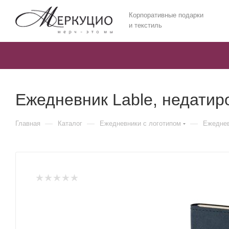
Корпоративные подарки
и текстиль
Ежедневник Lable, недатир
—
—
—
Главная
Каталог
Ежедневники c логотипом
Ежеднев