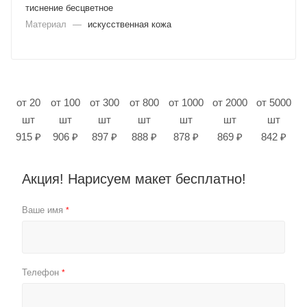
тиснение бесцветное
Материал
—
искусственная кожа
от 20
от 100
от 300
от 800
от 1000
от 2000
от 5000
шт
шт
шт
шт
шт
шт
шт
915 ₽
906 ₽
897 ₽
888 ₽
878 ₽
869 ₽
842 ₽
Акция! Нарисуем макет бесплатно!
Ваше имя
*
Телефон
*