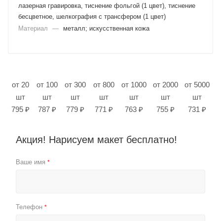
лазерная гравировка, тиснение фольгой (1 цвет), тиснение
бесцветное, шелкография с трансфером (1 цвет)
Материал
—
металл; искусственная кожа
от 20
от 100
от 300
от 800
от 1000
от 2000
от 5000
шт
шт
шт
шт
шт
шт
шт
795 ₽
787 ₽
779 ₽
771 ₽
763 ₽
755 ₽
731 ₽
Акция! Нарисуем макет бесплатно!
Ваше имя
*
Телефон
*