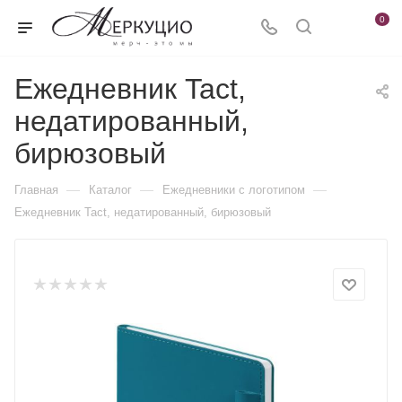
0
Ежедневник Tact,
недатированный,
бирюзовый
—
—
—
Главная
Каталог
Ежедневники c логотипом
Ежедневник Tact, недатированный, бирюзовый