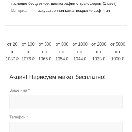
тиснение бесцветное, шелкография с трансфером (1 цвет)
Материал
—
искусственная кожа; покрытие софт-тач
от 20
от 100
от 300
от 800
от 1000
от 2000
от 5000
шт
шт
шт
шт
шт
шт
шт
1087 ₽
1076 ₽
1065 ₽
1054 ₽
1044 ₽
1033 ₽
1000 ₽
Акция! Нарисуем макет бесплатно!
Ваше имя
*
Телефон
*