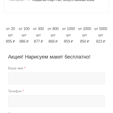
от 20
от 100
от 300
от 800
от 1000
от 2000
от 5000
шт
шт
шт
шт
шт
шт
шт
895 ₽
886 ₽
877 ₽
868 ₽
859 ₽
850 ₽
823 ₽
Акция! Нарисуем макет бесплатно!
Ваше имя
*
Телефон
*